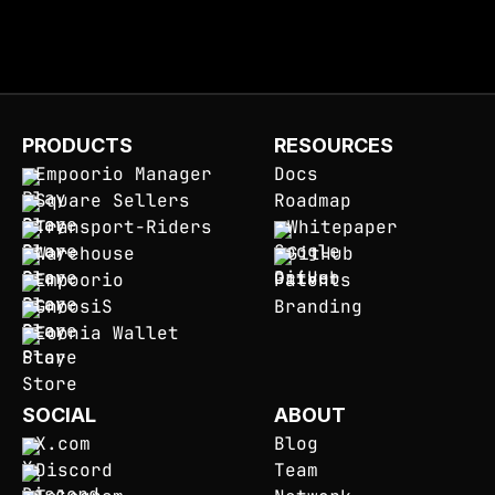
PRODUCTS
RESOURCES
Empoorio Manager
Docs
Square Sellers
Roadmap
Transport-Riders
Whitepaper
Warehouse
GitHub
Empoorio
Patents
GnoosiS
Branding
Eoonia Wallet
SOCIAL
ABOUT
X.com
Blog
Discord
Team